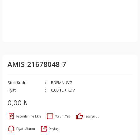
AMIS-21678048-7
Stok Kodu
BDFMNUV7
Fiyat
0,00 TL + KDV
0,00 ₺
Yorum Yaz
Tavsiye Et
Fiyatı Alarmı
Paylaş