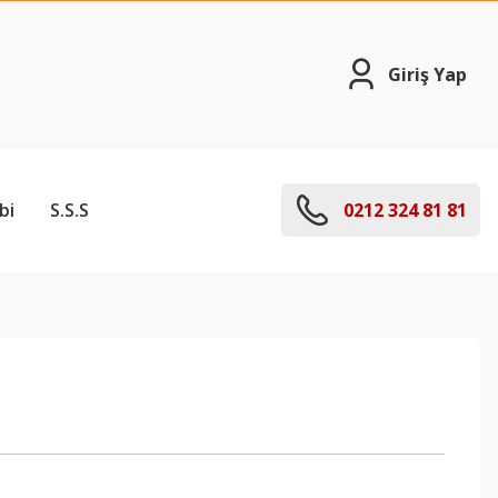
Giriş Yap
bi
S.S.S
0212 324 81 81