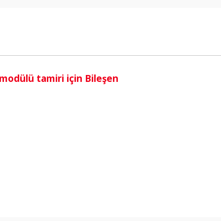
i
dülü tamiri için Bileşen