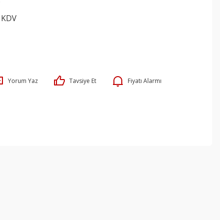
9
+ KDV
Yorum Yaz
Tavsiye Et
Fiyatı Alarmı