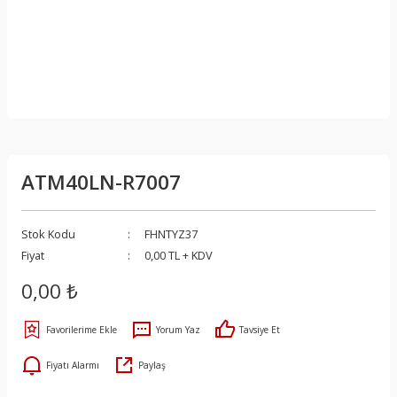
ATM40LN-R7007
Stok Kodu
FHNTYZ37
Fiyat
0,00 TL + KDV
0,00 ₺
Yorum Yaz
Tavsiye Et
Fiyatı Alarmı
Paylaş