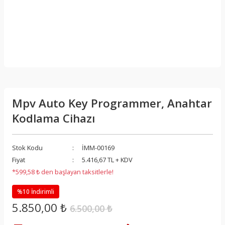
Mpv Auto Key Programmer, Anahtar
Kodlama Cihazı
Stok Kodu
İMM-00169
Fiyat
5.416,67 TL + KDV
*599,58 ₺ den başlayan taksitlerle!
%10 İndirimli
5.850,00 ₺
6.500,00 ₺