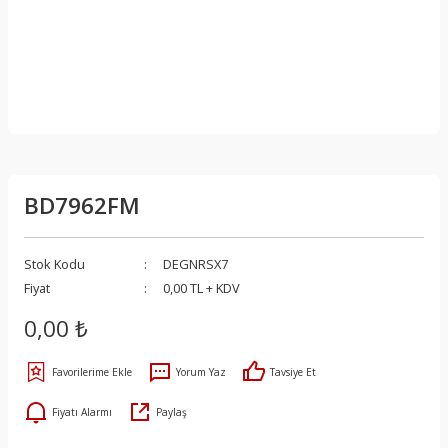
BD7962FM
Stok Kodu
DEGNRSX7
Fiyat
0,00 TL + KDV
0,00 ₺
Yorum Yaz
Tavsiye Et
Fiyatı Alarmı
Paylaş