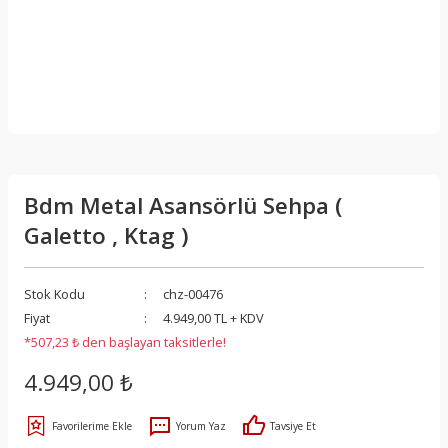
Bdm Metal Asansörlü Sehpa (
Galetto , Ktag )
Stok Kodu
chz-00476
Fiyat
4.949,00 TL + KDV
*507,23 ₺ den başlayan taksitlerle!
4.949,00 ₺
Yorum Yaz
Tavsiye Et