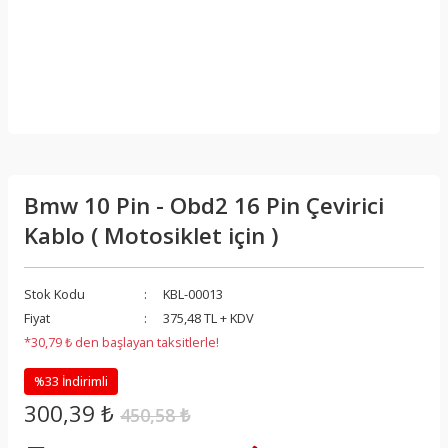
Bmw 10 Pin - Obd2 16 Pin Çevirici
Kablo ( Motosiklet için )
Stok Kodu
KBL-00013
Fiyat
375,48 TL + KDV
*30,79 ₺ den başlayan taksitlerle!
%33 İndirimli
300,39 ₺
450,58 ₺