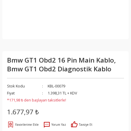
Bmw GT1 Obd2 16 Pin Main Kablo,
Bmw GT1 Obd2 Diagnostik Kablo
Stok Kodu
KBL-00079
Fiyat
1.398,31 TL + KDV
*171,98 ₺ den başlayan taksitlerle!
1.677,97 ₺
Yorum Yaz
Tavsiye Et