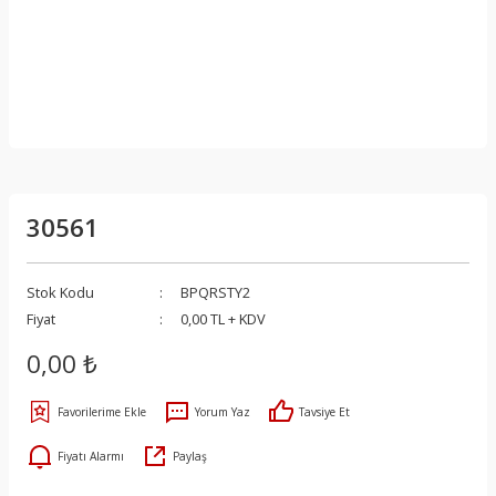
30561
Stok Kodu
BPQRSTY2
Fiyat
0,00 TL + KDV
0,00 ₺
Yorum Yaz
Tavsiye Et
Fiyatı Alarmı
Paylaş