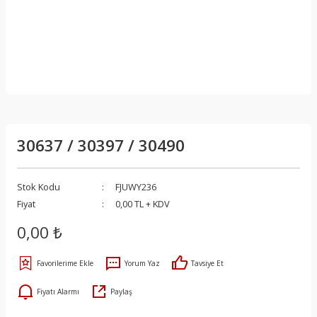
30637 / 30397 / 30490
Stok Kodu
FJUWY236
Fiyat
0,00 TL + KDV
0,00 ₺
Yorum Yaz
Tavsiye Et
Fiyatı Alarmı
Paylaş