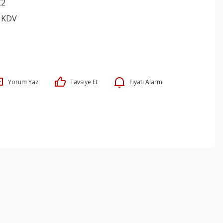
Z2
+ KDV
Yorum Yaz
Tavsiye Et
Fiyatı Alarmı