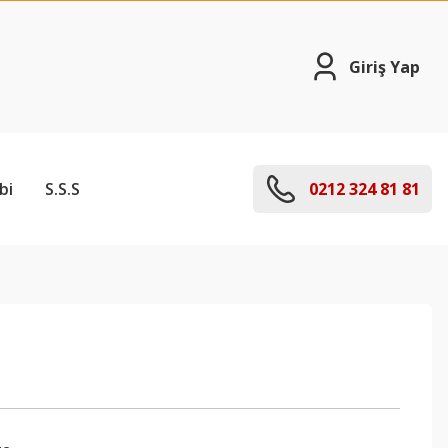
Giriş Yap
bi
S.S.S
0212 324 81 81