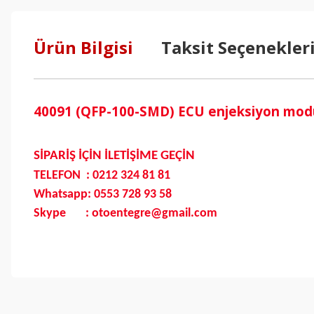
Ürün Bilgisi
Taksit Seçenekler
40091 (QFP-100-SMD) ECU enjeksiyon modülü
SİPARİŞ İÇİN İLETİŞİME GEÇİN
TELEFON : 0212 324 81 81
Whatsapp: 0553 728 93 58
Skype : otoentegre@gmail.com