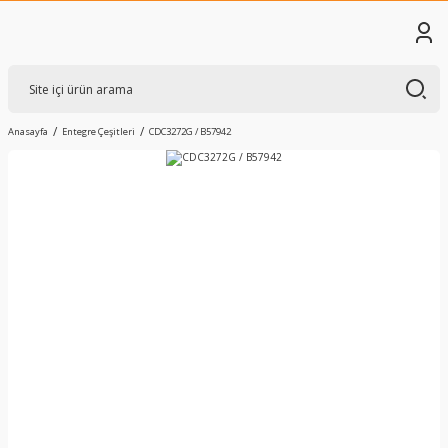
Anasayfa
Entegre Çeşitleri
CDC3272G / B57942