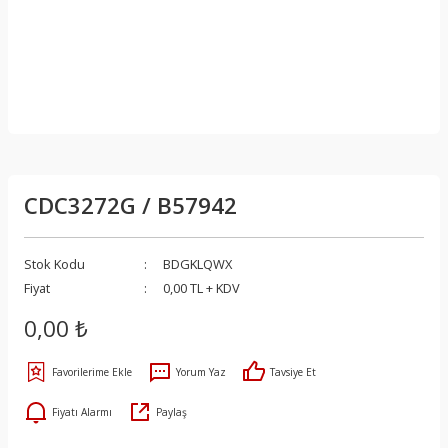
CDC3272G / B57942
Stok Kodu
BDGKLQWX
Fiyat
0,00 TL + KDV
0,00 ₺
Yorum Yaz
Tavsiye Et
Fiyatı Alarmı
Paylaş