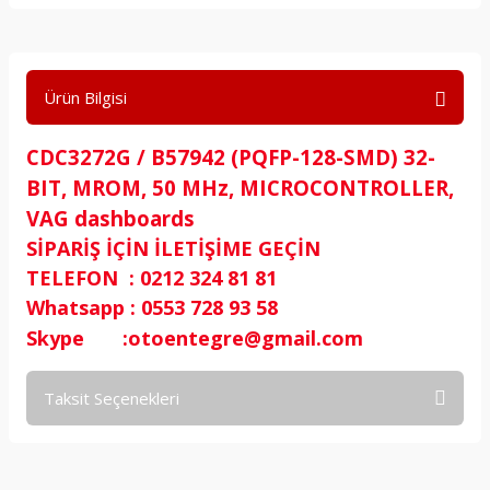
Ürün Bilgisi
CDC3272G / B57942 (PQFP-128-SMD) 32-
BIT, MROM, 50 MHz, MICROCONTROLLER,
VAG dashboards
SİPARİŞ İÇİN İLETİŞİME GEÇİN
TELEFON : 0212 324 81 81
Whatsapp : 0553 728 93 58
Skype :otoentegre@gmail.com
Taksit Seçenekleri