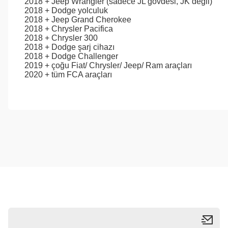
2018 + Jeep Wrangler (sadece JL gövdesi, JK değil)
2018 + Dodge yolculuk
2018 + Jeep Grand Cherokee
2018 + Chrysler Pacifica
2018 + Chrysler 300
2018 + Dodge şarj cihazı
2018 + Dodge Challenger
2019 + çoğu Fiat/ Chrysler/ Jeep/ Ram araçları
2020 + tüm FCA araçları