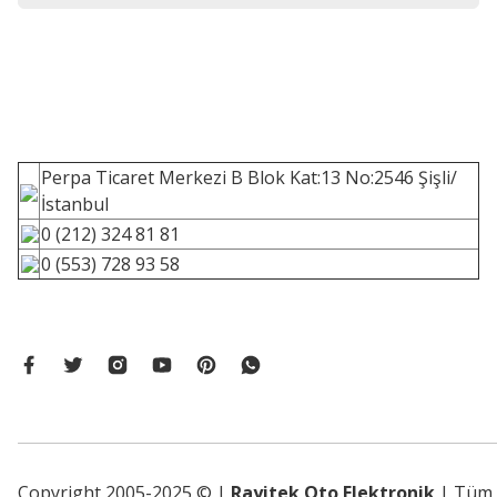
Perpa Ticaret Merkezi B Blok Kat:13 No:2546 Şişli/
İstanbul
0 (212) 324 81 81
0 (553) 728 93 58
Copyright 2005-2025 © |
Rayitek Oto Elektronik
| Tüm h