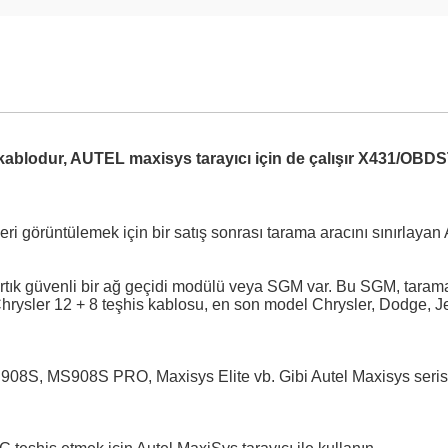
i
lodur, AUTEL maxisys tarayıcı için de çalışır X431/OBDST
eri görüntülemek için bir satış sonrası tarama aracını sınırlayan
tık güvenli bir ağ geçidi modülü veya SGM var. Bu SGM, tarama a
rysler 12 + 8 teşhis kablosu, en son model Chrysler, Dodge, Jeep,
S908S PRO, Maxisys Elite vb. Gibi Autel Maxisys serisi taray