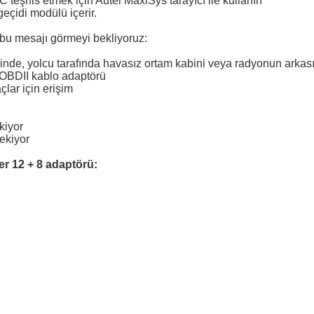
teşhis etmek için Autel MaxiSys tarayıcı ile kullanın
eçidi modülü içerir.
n bu mesajı görmeyi bekliyoruz:
inde, yolcu tarafında havasız ortam kabini veya radyonun arkas
 OBDII kablo adaptörü
lar için erişim
kiyor
ekiyor
er 12 + 8 adaptörü: