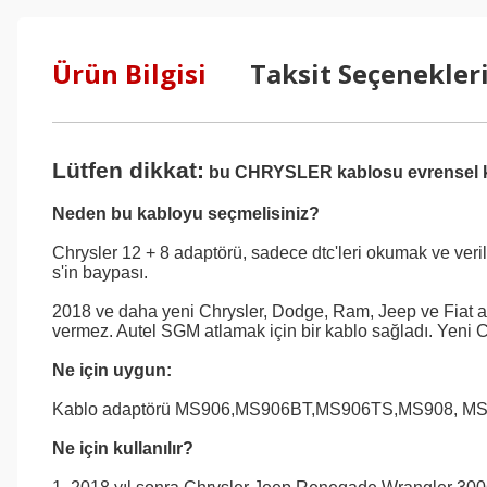
Ürün Bilgisi
Taksit Seçenekler
Lütfen dikkat:
bu CHRYSLER kablosu evrensel kab
Neden bu kabloyu seçmelisiniz?
Chrysler 12 + 8 adaptörü, sadece dtc'leri okumak ve veril
s'in baypası.
2018 ve daha yeni Chrysler, Dodge, Ram, Jeep ve Fiat ar
vermez. Autel SGM atlamak için bir kablo sağladı. Yeni Ch
Ne için uygun:
Kablo adaptörü MS906,MS906BT,MS906TS,MS908, MS908S, M
Ne için kullanılır?