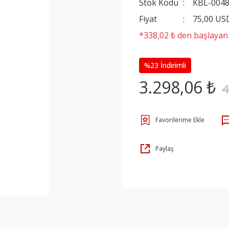
Stok Kodu
KBL-004
Fiyat
75,00 US
*338,02 ₺ den başlayan t
%23 İndirimli
3.298,06 ₺
4
Paylaş