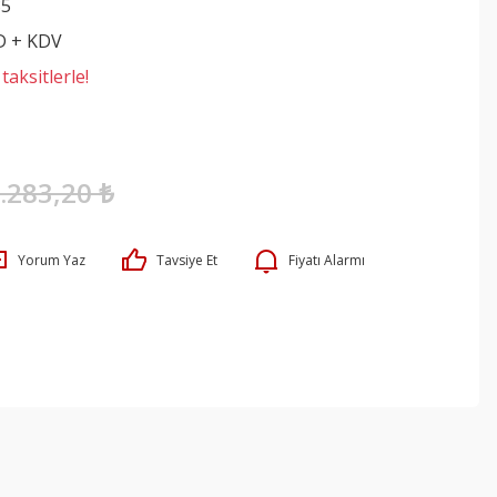
85
D + KDV
aksitlerle!
.283,20 ₺
Yorum Yaz
Tavsiye Et
Fiyatı Alarmı