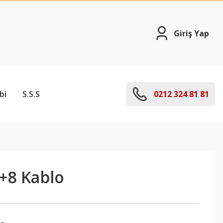
Giriş Yap
bi
S.S.S
0212 324 81 81
2+8 Kablo