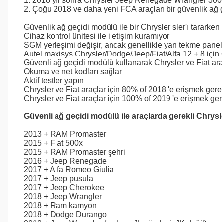
1. 2018 yıl sonra Chrysler Jeep Renegade Wrangler 300C 
2. Çoğu 2018 ve daha yeni FCA araçları bir güvenlik ağ g
Güvenlik ağ geçidi modülü ile bir Chrysler sler'ı tararke
Cihaz kontrol ünitesi ile iletişim kuramıyor
SGM yerleşimi değişir, ancak genellikle yan tekme panel
Autel maxisys Chrysler/Dodge/Jeep/Fiat/Alfa 12 + 8 için
Güvenli ağ geçidi modülü kullanarak Chrysler ve Fiat araç
Okuma ve net kodları sağlar
Aktif testler yapın
Chrysler ve Fiat araçlar için 80% of 2018 'e erişmek gere
Chrysler ve Fiat araçlar için 100% of 2019 'e erişmek ger
Güvenli ağ geçidi modülü ile araçlarda gerekli Chrysl
2013 + RAM Promaster
2015 + Fiat 500x
2015 + RAM Promaster şehri
2016 + Jeep Renegade
2017 + Alfa Romeo Giulia
2017 + Jeep pusula
2017 + Jeep Cherokee
2018 + Jeep Wrangler
2018 + Ram kamyon
2018 + Dodge Durango