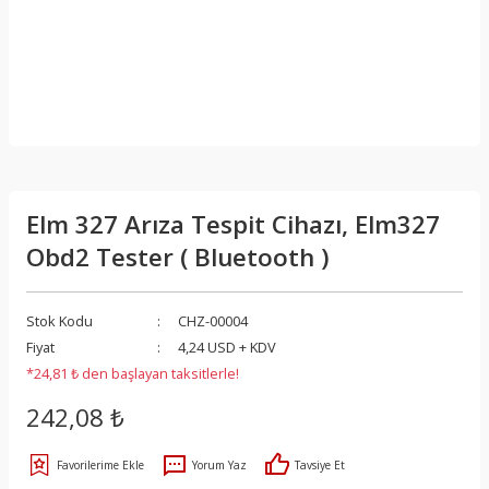
Elm 327 Arıza Tespit Cihazı, Elm327
Obd2 Tester ( Bluetooth )
Stok Kodu
CHZ-00004
Fiyat
4,24 USD + KDV
*24,81 ₺ den başlayan taksitlerle!
242,08 ₺
Yorum Yaz
Tavsiye Et