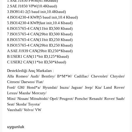
1.SAE J1850 PWM(41.6Kbaud)
2.SAE J1850 VPW(10.4Kbaud)
3.ISO9141-2(5 baud init,10.4Kbaud)
4.ISO14230-4 KWP(5 baud init,10.4 Kbaud)
5.ISO14230-4 KWP(fast init,10.4 Kbaud)
6.ISO15765-4 CAN(11bit ID,500 Kbaud)
7.ISO15765-4 CAN(29bit ID,500 Kbaud)
8.ISO15765-4 CAN(11bit ID,250 Kbaud)
9.ISO15765-4 CAN(29bit ID,250 Kbaud)
A.SAE J1939 CAN(29bit ID,250*Kbaud)
B.USER1 CAN(11*bit ID,125*Kbaud)
C.USER2 CAN(11*bit ID,50*kbaud)
Desteklediği Araç Markaları :
Alfa Romeo/ Audi/ Bentley/ B*M*W/ Cadillac/ Chevrolet/ Chrysler/
Citroen/ Daewoo/ Fiat/
Ford/ GM/ Hond*a/ Hyundai/ Isuzu/ Jaguar/ Jeep/ Kia/ Land Rover/
Lexus/ Mazda/ Mercury/
Mini/ Nissan/ Mitsubishi/ Opel/ Peugeot/ Porsche/ Renault/ Rover/ Saab/
Seat/ Skoda/ Toyota/
Vauxhall/ Volvo/ VW
uygunluk