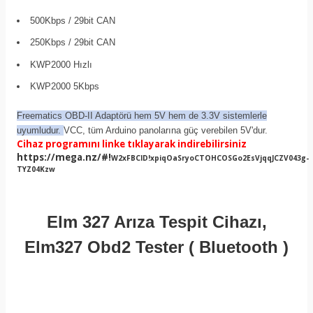
500Kbps / 29bit CAN
250Kbps / 29bit CAN
KWP2000 Hızlı
KWP2000 5Kbps
Freematics OBD-II Adaptörü hem 5V hem de 3.3V sistemlerle
uyumludur.
VCC, tüm Arduino panolarına güç verebilen 5V'dur.
Cihaz programını linke tıklayarak indirebilirsiniz
https://mega.nz/#!
W2xFBCID!xpiqOaSryoCTOHCOSGo2EsVjqqJCZV043g-
TYZ04Kzw
Elm 327 Arıza Tespit Cihazı,
Elm327 Obd2 Tester ( Bluetooth )