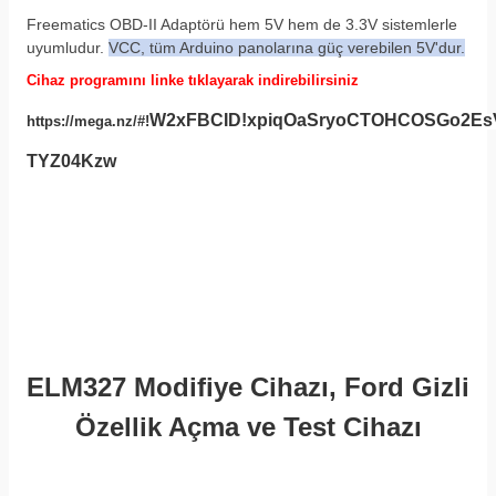
Freematics OBD-II Adaptörü hem 5V hem de 3.3V sistemlerle
uyumludur.
VCC, tüm Arduino panolarına güç verebilen 5V'dur.
Cihaz programını linke tıklayarak indirebilirsiniz
W2xFBCID!xpiqOaSryoCTOHCOSGo2EsV
https://mega.nz/#!
TYZ04Kzw
ELM327 Modifiye Cihazı, Ford Gizli
Özellik Açma ve Test Cihazı