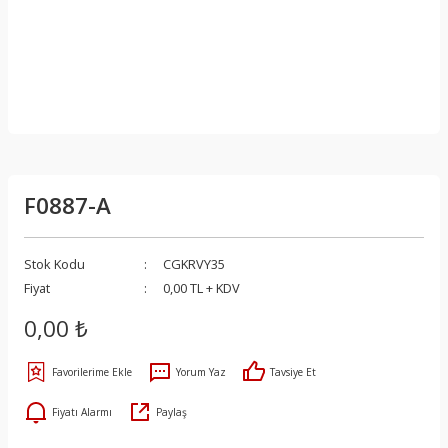
F0887-A
Stok Kodu
CGKRVY35
Fiyat
0,00 TL + KDV
0,00 ₺
Yorum Yaz
Tavsiye Et
Fiyatı Alarmı
Paylaş