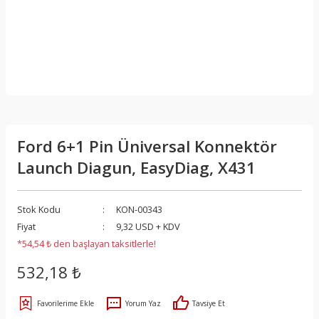
Ford 6+1 Pin Üniversal Konnektör
Launch Diagun, EasyDiag, X431
Stok Kodu
KON-00343
Fiyat
9,32 USD + KDV
*54,54 ₺ den başlayan taksitlerle!
532,18 ₺
Yorum Yaz
Tavsiye Et