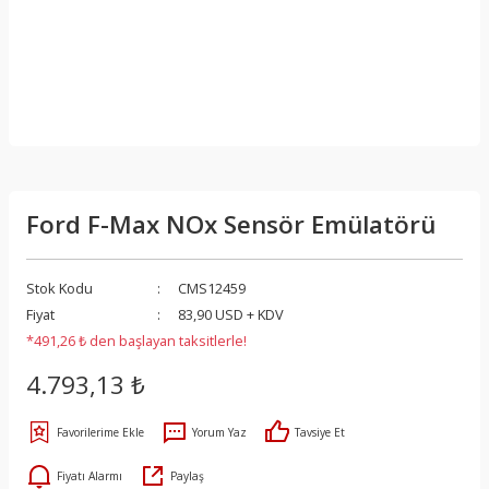
Ford F-Max NOx Sensör Emülatörü
Stok Kodu
CMS12459
Fiyat
83,90 USD + KDV
*491,26 ₺ den başlayan taksitlerle!
4.793,13 ₺
Yorum Yaz
Tavsiye Et
Fiyatı Alarmı
Paylaş