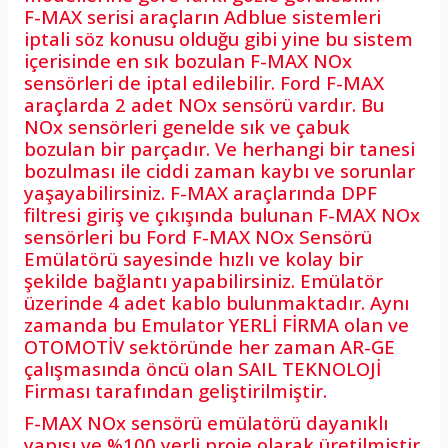
F-MAX serisi araçların Adblue sistemleri
iptali söz konusu olduğu gibi yine bu sistem
içerisinde en sık bozulan F-MAX NOx
sensörleri de iptal edilebilir. Ford F-MAX
araçlarda 2 adet NOx sensörü vardır. Bu
NOx sensörleri genelde sık ve çabuk
bozulan bir parçadır. Ve herhangi bir tanesi
bozulması ile ciddi zaman kaybı ve sorunlar
yaşayabilirsiniz. F-MAX araçlarında DPF
filtresi giriş ve çıkışında bulunan F-MAX NOx
sensörleri bu Ford F-MAX NOx Sensörü
Emülatörü sayesinde hızlı ve kolay bir
şekilde bağlantı yapabilirsiniz. Emülatör
üzerinde 4 adet kablo bulunmaktadır. Aynı
zamanda bu Emulator YERLİ FİRMA olan ve
OTOMOTİV sektöründe her zaman AR-GE
çalışmasında öncü olan SAIL TEKNOLOJİ
Firması tarafından geliştirilmiştir.
F-MAX NOx sensörü emülatörü dayanıklı
yapısı ve %100 yerli proje olarak üretilmiştir.