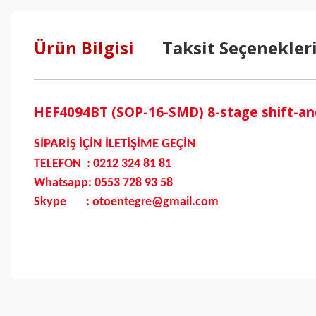
Ürün Bilgisi
Taksit Seçenekler
HEF4094BT (SOP-16-SMD) 8-stage shift-and
SİPARİŞ İÇİN İLETİŞİME GEÇİN
TELEFON : 0212 324 81 81
Whatsapp: 0553 728 93 58
Skype : otoentegre@gmail.com