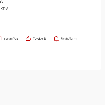
28
+ KDV
Yorum Yaz
Tavsiye Et
Fiyatı Alarmı