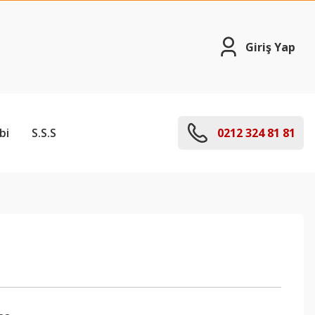
Giriş Yap
bi
S.S.S
0212 324 81 81