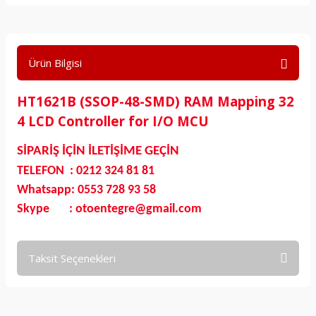
Ürün Bilgisi
HT1621B (SSOP-48-SMD) RAM Mapping 32
4 LCD Controller for I/O MCU
SİPARİŞ İÇİN İLETİŞİME GEÇİN
TELEFON : 0212 324 81 81
Whatsapp: 0553 728 93 58
Skype : otoentegre@gmail.com
Taksit Seçenekleri