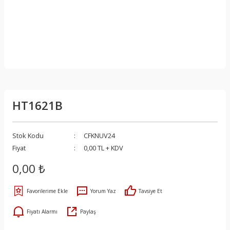
HT1621B
Stok Kodu
CFKNUV24
Fiyat
0,00 TL + KDV
0,00 ₺
Yorum Yaz
Tavsiye Et
Fiyatı Alarmı
Paylaş