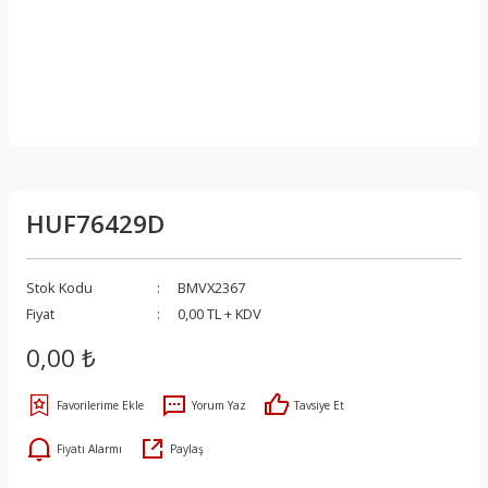
HUF76429D
Stok Kodu
BMVX2367
Fiyat
0,00 TL + KDV
0,00 ₺
Yorum Yaz
Tavsiye Et
Fiyatı Alarmı
Paylaş