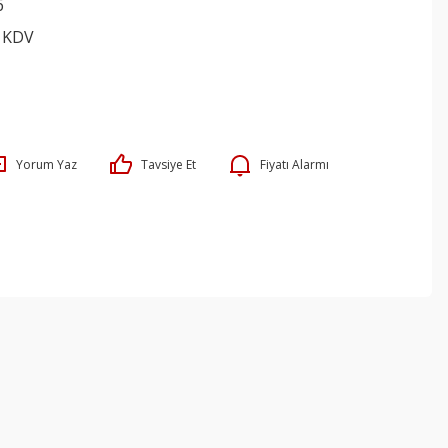
6
+ KDV
Yorum Yaz
Tavsiye Et
Fiyatı Alarmı