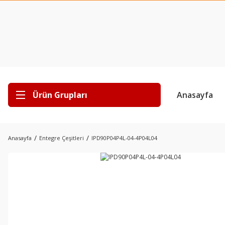
Ürün Grupları
Anasayfa
Anasayfa
Entegre Çeşitleri
IPD90P04P4L-04-4P04L04