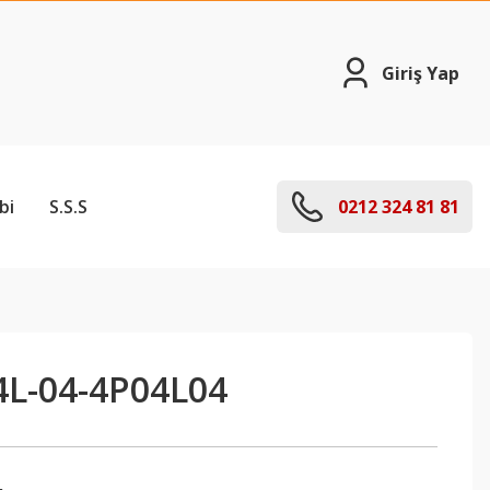
Giriş Yap
bi
S.S.S
0212 324 81 81
L-04-4P04L04