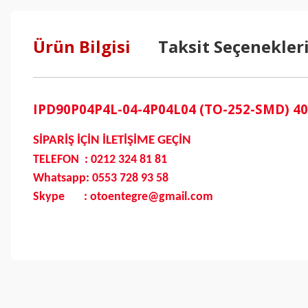
Ürün Bilgisi
Taksit Seçenekler
IPD90P04P4L-04-4P04L04 (TO-252-SMD) 40
SİPARİŞ İÇİN İLETİŞİME GEÇİN
TELEFON : 0212 324 81 81
Whatsapp: 0553 728 93 58
Skype : otoentegre@gmail.com