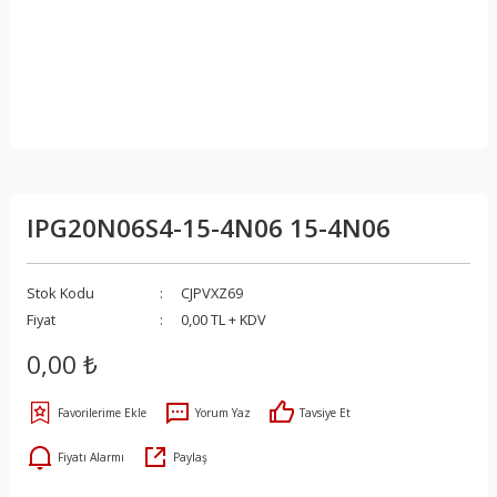
IPG20N06S4-15-4N06 15-4N06
Stok Kodu
CJPVXZ69
Fiyat
0,00 TL + KDV
0,00 ₺
Yorum Yaz
Tavsiye Et
Fiyatı Alarmı
Paylaş