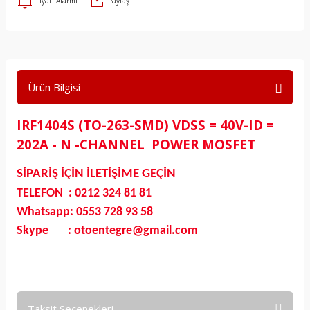
Fiyatı Alarmı
Paylaş
Ürün Bilgisi
IRF1404S (TO-263-SMD) VDSS = 40V-ID =
202A - N -CHANNEL POWER MOSFET
SİPARİŞ İÇİN İLETİŞİME GEÇİN
TELEFON : 0212 324 81 81
Whatsapp: 0553 728 93 58
Skype : otoentegre@gmail.com
Taksit Seçenekleri