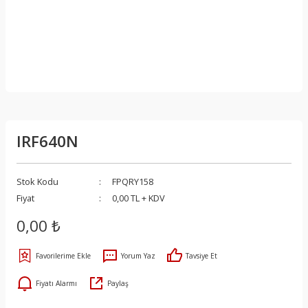
IRF640N
Stok Kodu
FPQRY158
Fiyat
0,00 TL + KDV
0,00 ₺
Yorum Yaz
Tavsiye Et
Fiyatı Alarmı
Paylaş