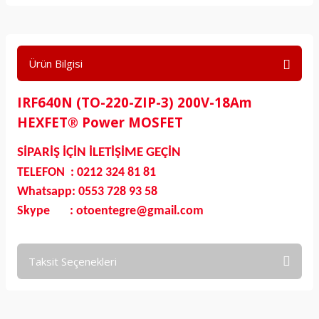
Ürün Bilgisi
IRF640N (TO-220-ZIP-3) 200V-18Am
HEXFET® Power MOSFET
SİPARİŞ İÇİN İLETİŞİME GEÇİN
TELEFON : 0212 324 81 81
Whatsapp: 0553 728 93 58
Skype : otoentegre@gmail.com
Taksit Seçenekleri