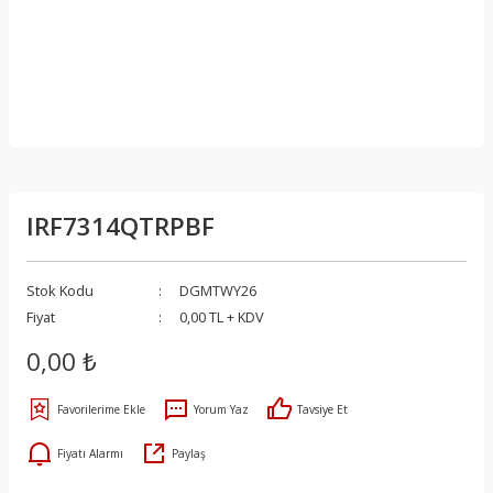
IRF7314QTRPBF
Stok Kodu
DGMTWY26
Fiyat
0,00 TL + KDV
0,00 ₺
Yorum Yaz
Tavsiye Et
Fiyatı Alarmı
Paylaş