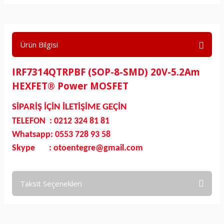
Ürün Bilgisi
IRF7314QTRPBF (SOP-8-SMD) 20V-5.2Am
HEXFET® Power MOSFET
SİPARİŞ İÇİN İLETİŞİME GEÇİN
TELEFON : 0212 324 81 81
Whatsapp: 0553 728 93 58
Skype : otoentegre@gmail.com
Taksit Seçenekleri