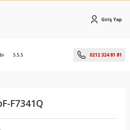
Giriş Yap
bi
S.S.S
0212 324 81 81
bF-F7341Q