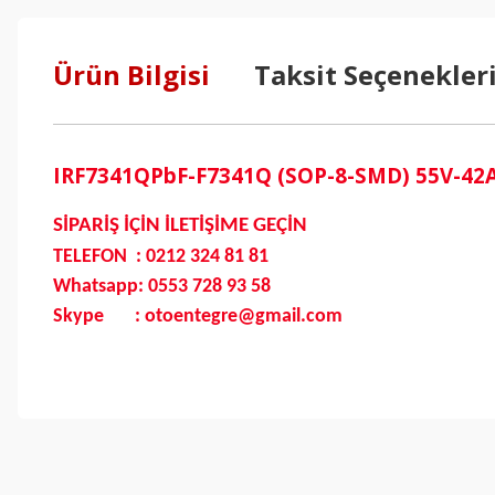
Ürün Bilgisi
Taksit Seçenekler
IRF7341QPbF-F7341Q (SOP-8-SMD) 55V-4
SİPARİŞ İÇİN İLETİŞİME GEÇİN
TELEFON : 0212 324 81 81
Whatsapp: 0553 728 93 58
Skype : otoentegre@gmail.com