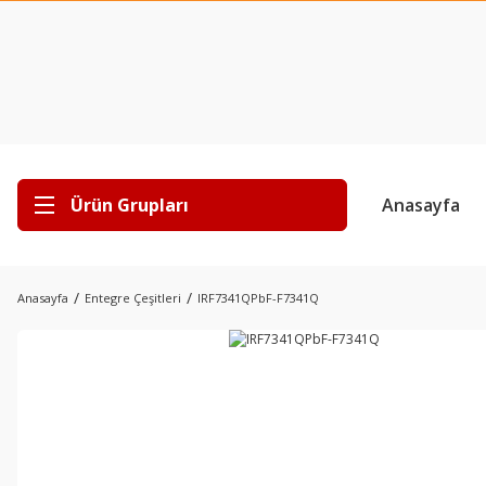
Ürün Grupları
Anasayfa
Anasayfa
Entegre Çeşitleri
IRF7341QPbF-F7341Q