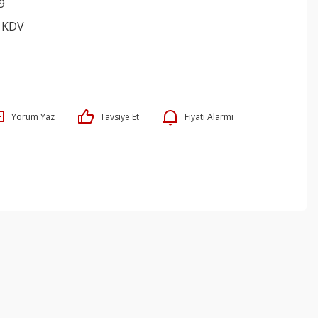
9
+ KDV
Yorum Yaz
Tavsiye Et
Fiyatı Alarmı