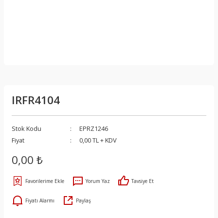
IRFR4104
Stok Kodu
EPRZ1246
Fiyat
0,00 TL + KDV
0,00 ₺
Yorum Yaz
Tavsiye Et
Fiyatı Alarmı
Paylaş