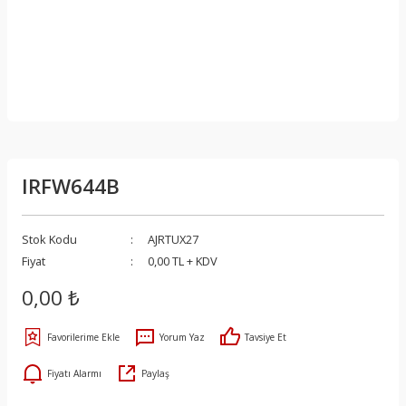
IRFW644B
Stok Kodu
AJRTUX27
Fiyat
0,00 TL + KDV
0,00 ₺
Yorum Yaz
Tavsiye Et
Fiyatı Alarmı
Paylaş