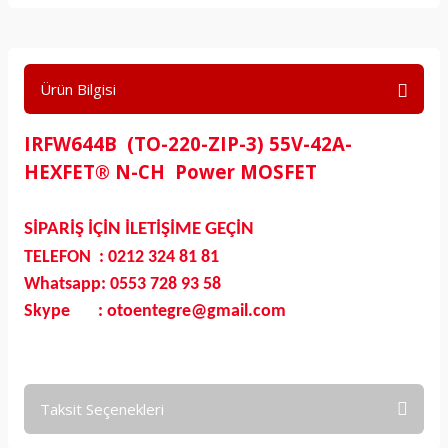
Ürün Bilgisi
IRFW644B (TO-220-ZIP-3) 55V-42A-
HEXFET® N-CH Power MOSFET
SİPARİŞ İÇİN İLETİŞİME GEÇİN
TELEFON : 0212 324 81 81
Whatsapp: 0553 728 93 58
Skype : otoentegre@gmail.com
Taksit Seçenekleri