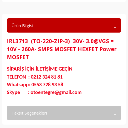
Ürün Bilgisi
IRL3713 (TO-220-ZIP-3) 30V- 3.0@VGS =
10V - 260A- SMPS MOSFET HEXFET Power
MOSFET
SİPARİŞ İÇİN İLETİŞİME GEÇİN
TELEFON : 0212 324 81 81
Whatsapp: 0553 728 93 58
Skype : otoentegre@gmail.com
Taksit Seçenekleri