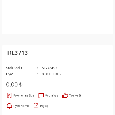
IRL3713
Stok Kodu
ALVY2459
Fiyat
0,00 TL + KDV
0,00 ₺
Yorum Yaz
Tavsiye Et
Fiyatı Alarmı
Paylaş