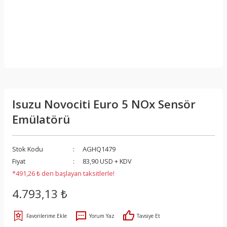
Isuzu Novociti Euro 5 NOx Sensör
Emülatörü
Stok Kodu
AGHQ1479
Fiyat
83,90 USD + KDV
*491,26 ₺ den başlayan taksitlerle!
4.793,13 ₺
Yorum Yaz
Tavsiye Et