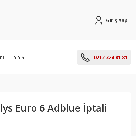
Giriş Yap
bi
S.S.S
0212 324 81 81
ys Euro 6 Adblue İptali