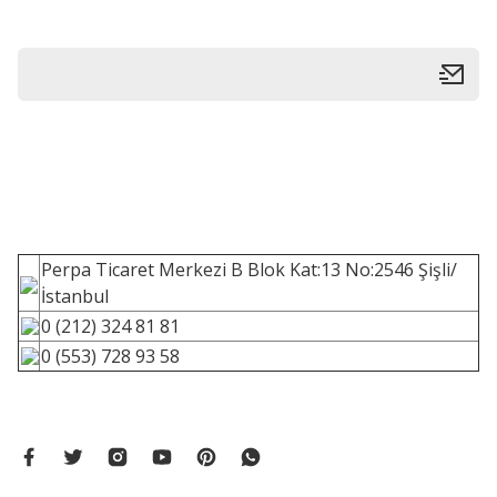
Perpa Ticaret Merkezi B Blok Kat:13 No:2546 Şişli/
İstanbul
0 (212) 324 81 81
0 (553) 728 93 58