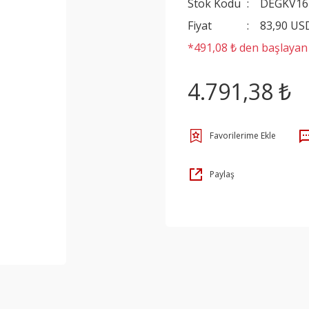
Stok Kodu
DEGKV16
Fiyat
83,90 US
*491,08 ₺ den başlayan t
4.791,38 ₺
Paylaş