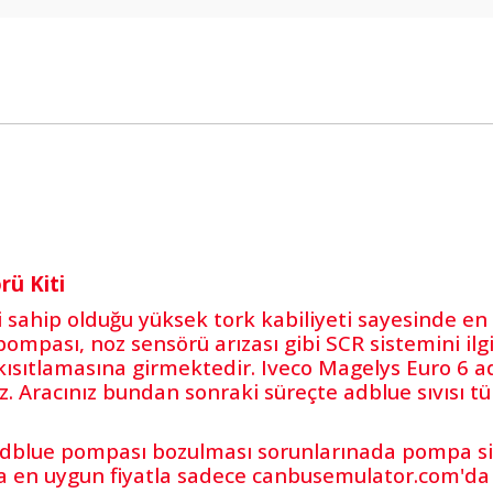
i
rü Kiti
 sahip olduğu yüksek tork kabiliyeti sayesinde en ç
pası, noz sensörü arızası gibi SCR sistemini ilgi
kısıtlamasına girmektedir. Iveco Magelys Euro 6 a
. Aracınız bundan sonraki süreçte adblue sıvısı t
dblue pompası bozulması sorunlarınada pompa sim
da en uygun fiyatla sadece canbusemulator.com'da