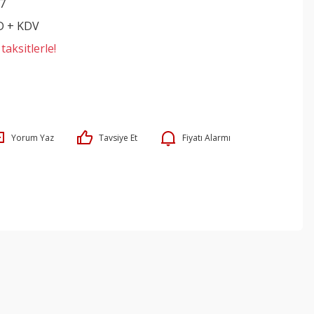
7
D + KDV
aksitlerle!
Yorum Yaz
Tavsiye Et
Fiyatı Alarmı