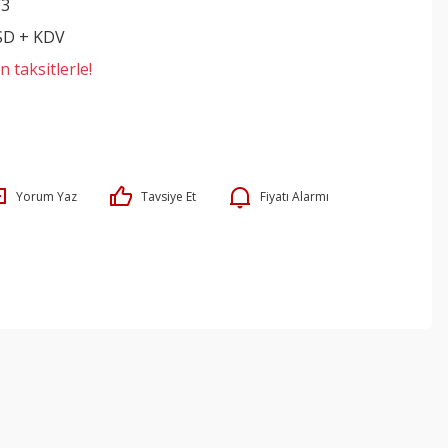
Y3
SD + KDV
 taksitlerle!
Yorum Yaz
Tavsiye Et
Fiyatı Alarmı