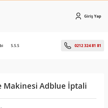
Giriş Yap
bi
S.S.S
0212 324 81 81
 Makinesi Adblue İptali