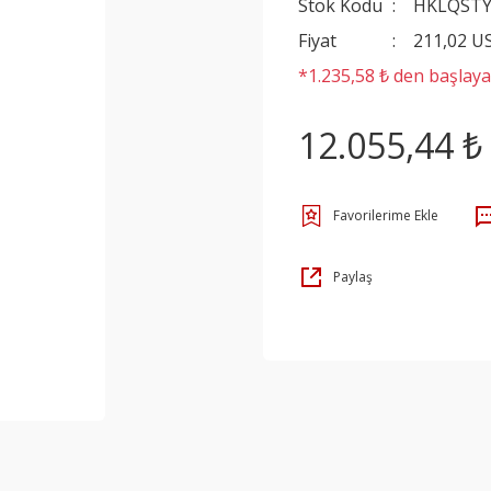
Stok Kodu
HKLQST
Fiyat
211,02 U
*1.235,58 ₺ den başlayan
12.055,44 ₺
Paylaş