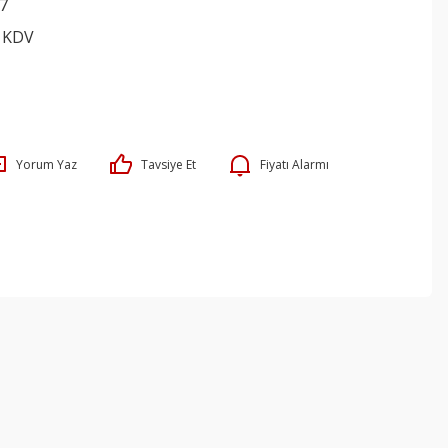
7
+ KDV
Yorum Yaz
Tavsiye Et
Fiyatı Alarmı