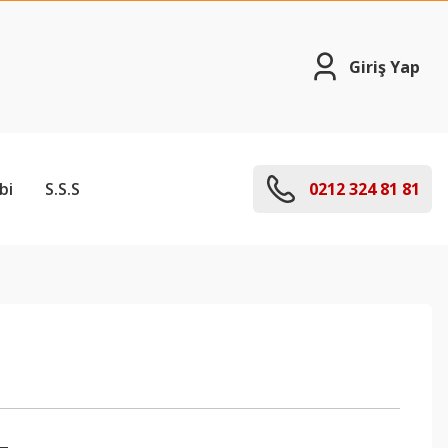
Giriş Yap
bi
S.S.S
0212 324 81 81