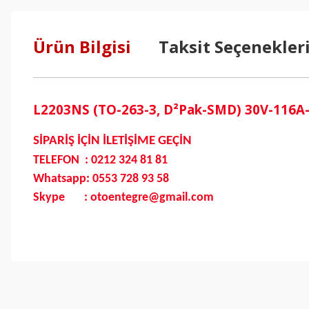
Ürün Bilgisi
Taksit Seçenekler
L2203NS (TO-263-3, D²Pak-SMD) 30V-116
SİPARİŞ İÇİN İLETİŞİME GEÇİN
TELEFON : 0212 324 81 81
Whatsapp: 0553 728 93 58
Skype : otoentegre@gmail.com