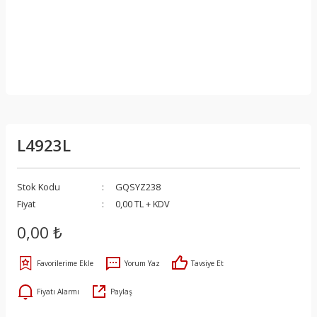
L4923L
Stok Kodu
GQSYZ238
Fiyat
0,00 TL + KDV
0,00 ₺
Yorum Yaz
Tavsiye Et
Fiyatı Alarmı
Paylaş