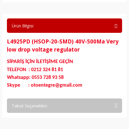
Ürün Bilgisi
L4925PD (HSOP-20-SMD) 40V-500Ma Very
low drop voltage regulator
SİPARİŞ İÇİN İLETİŞİME GEÇİN
TELEFON : 0212 324 81 81
Whatsapp: 0553 728 93 58
Skype : otoentegre@gmail.com
Taksit Seçenekleri