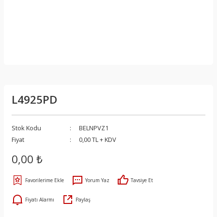
L4925PD
Stok Kodu
BELNPVZ1
Fiyat
0,00 TL + KDV
0,00 ₺
Yorum Yaz
Tavsiye Et
Fiyatı Alarmı
Paylaş