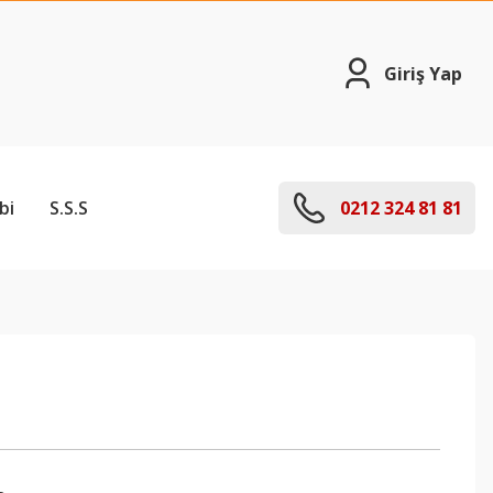
Giriş Yap
bi
S.S.S
0212 324 81 81