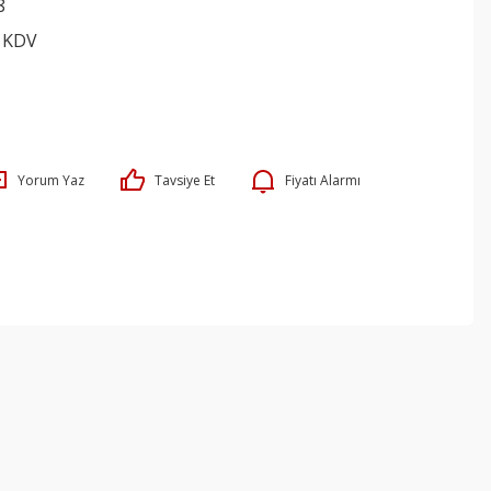
8
+ KDV
Yorum Yaz
Tavsiye Et
Fiyatı Alarmı