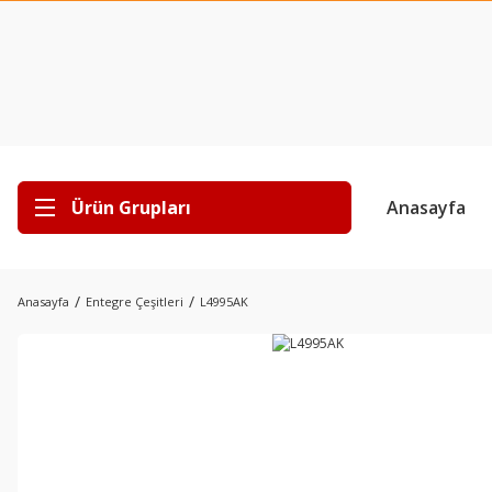
Ürün Grupları
Anasayfa
Anasayfa
Entegre Çeşitleri
L4995AK