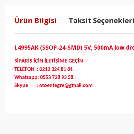
Ürün Bilgisi
Taksit Seçenekler
L4995AK (SSOP-24-SMD) 5V, 500mA low dro
SİPARİŞ İÇİN İLETİŞİME GEÇİN
TELEFON : 0212 324 81 81
Whatsapp: 0553 728 93 58
Skype : otoentegre@gmail.com