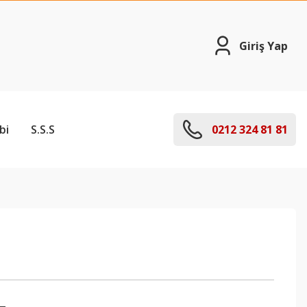
Giriş Yap
bi
S.S.S
0212 324 81 81