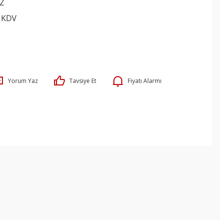
Z
+ KDV
Yorum Yaz
Tavsiye Et
Fiyatı Alarmı