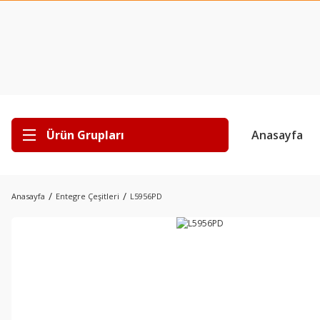
Ürün Grupları
Anasayfa
Anasayfa
Entegre Çeşitleri
L5956PD