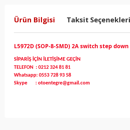
Ürün Bilgisi
Taksit Seçenekler
L5972D (SOP-8-SMD) 2A switch step down 
SİPARİŞ İÇİN İLETİŞİME GEÇİN
TELEFON : 0212 324 81 81
Whatsapp: 0553 728 93 58
Skype : otoentegre@gmail.com