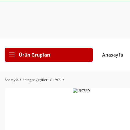
Ürün Grupları
Anasayfa
Anasayfa
Entegre Çeşitleri
L5972D