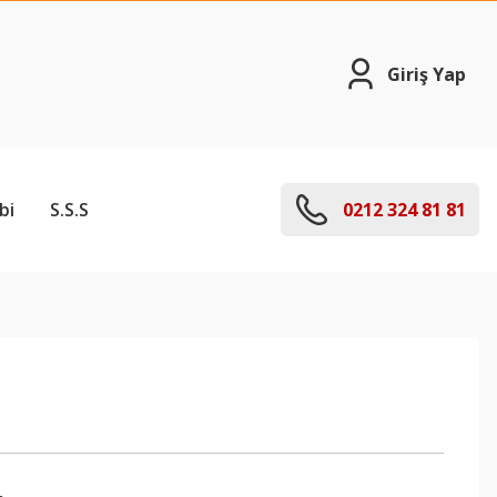
Giriş Yap
bi
S.S.S
0212 324 81 81