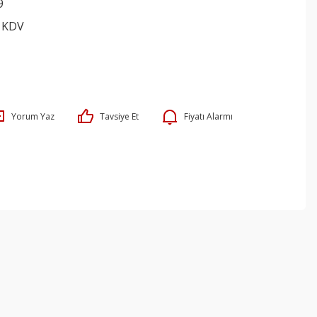
9
+ KDV
Yorum Yaz
Tavsiye Et
Fiyatı Alarmı