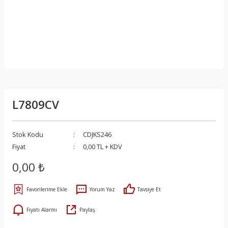
L7809CV
Stok Kodu
CDJKS246
Fiyat
0,00 TL + KDV
0,00 ₺
Yorum Yaz
Tavsiye Et
Fiyatı Alarmı
Paylaş