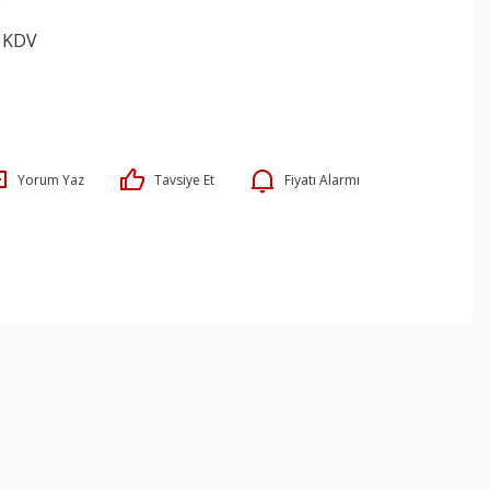
8
+ KDV
Yorum Yaz
Tavsiye Et
Fiyatı Alarmı