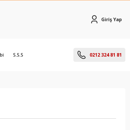
Giriş Yap
bi
S.S.S
0212 324 81 81