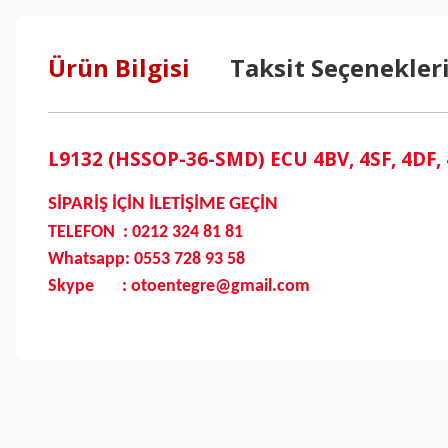
Ürün Bilgisi
Taksit Seçenekler
L9132 (HSSOP-36-SMD) ECU 4BV, 4SF, 4DF, 4
SİPARİŞ İÇİN İLETİŞİME GEÇİN
TELEFON : 0212 324 81 81
Whatsapp: 0553 728 93 58
Skype : otoentegre@gmail.com