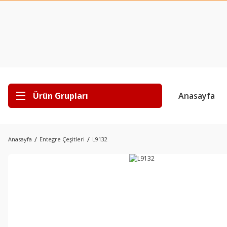
Ürün Grupları
Anasayfa
Anasayfa
Entegre Çeşitleri
L9132