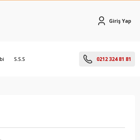
Giriş Yap
bi
S.S.S
0212 324 81 81