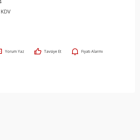
4
+ KDV
Yorum Yaz
Tavsiye Et
Fiyatı Alarmı