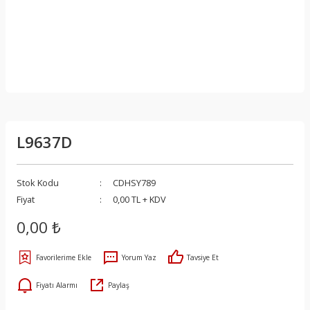
L9637D
Stok Kodu
CDHSY789
Fiyat
0,00 TL + KDV
0,00 ₺
Yorum Yaz
Tavsiye Et
Fiyatı Alarmı
Paylaş