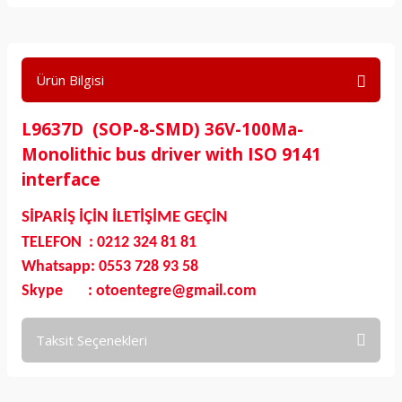
Ürün Bilgisi
L9637D (SOP-8-SMD) 36V-100Ma-
Monolithic bus driver with ISO 9141
interface
SİPARİŞ İÇİN İLETİŞİME GEÇİN
TELEFON : 0212 324 81 81
Whatsapp: 0553 728 93 58
Skype : otoentegre@gmail.com
Taksit Seçenekleri