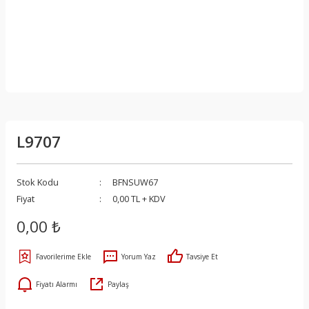
L9707
Stok Kodu
BFNSUW67
Fiyat
0,00 TL + KDV
0,00 ₺
Yorum Yaz
Tavsiye Et
Fiyatı Alarmı
Paylaş