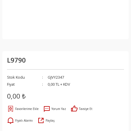
L9790
Stok Kodu
GJVY2347
Fiyat
0,00 TL + KDV
0,00 ₺
Yorum Yaz
Tavsiye Et
Fiyatı Alarmı
Paylaş