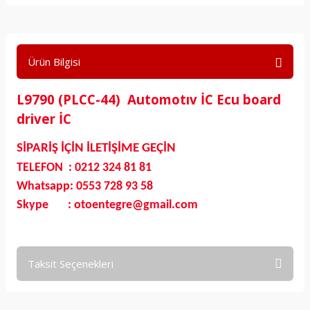
Ürün Bilgisi
L9790 (PLCC-44) Automotıv İC Ecu board
driver İC
SİPARİŞ İÇİN İLETİŞİME GEÇİN
TELEFON : 0212 324 81 81
Whatsapp: 0553 728 93 58
Skype : otoentegre@gmail.com
Taksit Seçenekleri