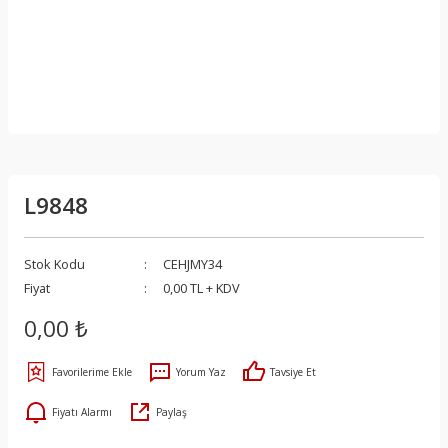
L9848
Stok Kodu
CEHJMY34
Fiyat
0,00 TL + KDV
0,00 ₺
Yorum Yaz
Tavsiye Et
Fiyatı Alarmı
Paylaş