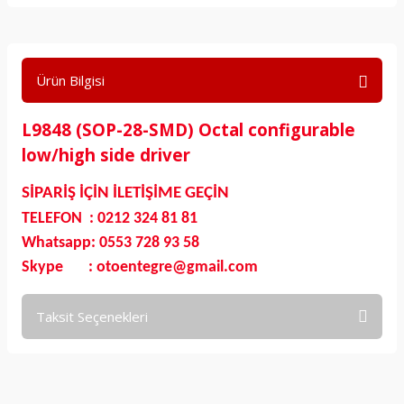
Ürün Bilgisi
L9848 (SOP-28-SMD) Octal configurable
low/high side driver
SİPARİŞ İÇİN İLETİŞİME GEÇİN
TELEFON : 0212 324 81 81
Whatsapp: 0553 728 93 58
Skype : otoentegre@gmail.com
Taksit Seçenekleri