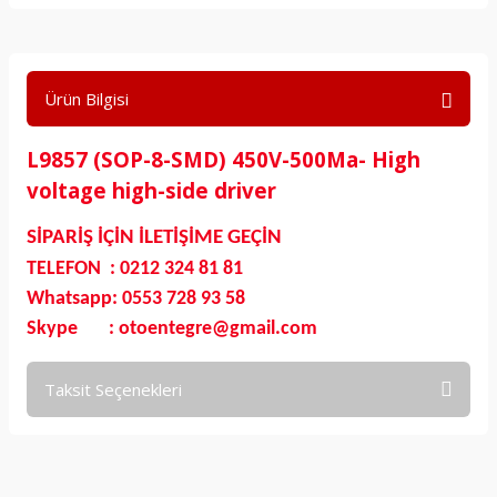
Ürün Bilgisi
L9857 (SOP-8-SMD) 450V-500Ma- High
voltage high-side driver
SİPARİŞ İÇİN İLETİŞİME GEÇİN
TELEFON : 0212 324 81 81
Whatsapp: 0553 728 93 58
Skype : otoentegre@gmail.com
Taksit Seçenekleri