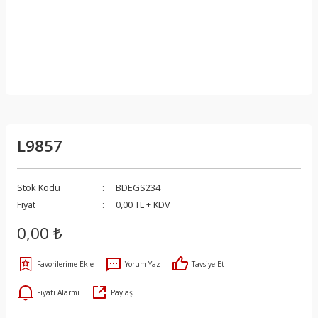
L9857
Stok Kodu
BDEGS234
Fiyat
0,00 TL + KDV
0,00 ₺
Yorum Yaz
Tavsiye Et
Fiyatı Alarmı
Paylaş