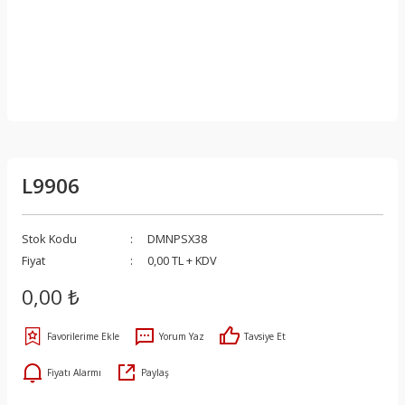
L9906
Stok Kodu
DMNPSX38
Fiyat
0,00 TL + KDV
0,00 ₺
Yorum Yaz
Tavsiye Et
Fiyatı Alarmı
Paylaş