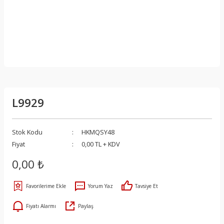
L9929
Stok Kodu
HKMQSY48
Fiyat
0,00 TL + KDV
0,00 ₺
Yorum Yaz
Tavsiye Et
Fiyatı Alarmı
Paylaş