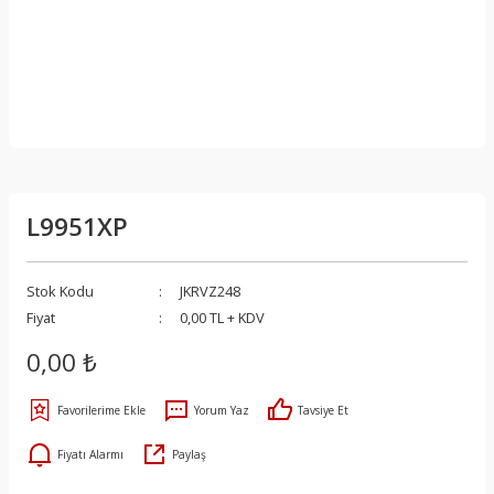
L9951XP
Stok Kodu
JKRVZ248
Fiyat
0,00 TL + KDV
0,00 ₺
Yorum Yaz
Tavsiye Et
Fiyatı Alarmı
Paylaş